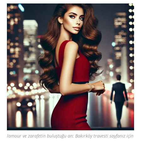
lamour ve zarafetin buluştuğu an: Bakırköy travesti sayfanız için