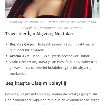
Siyah saçlı ve kırmızı rujlu zarif bir kadın, Beşiktaş’ta sosyal
etkinlikleri yansıtan modern bir ortamda.
Travestiler İçin Alışveriş Noktaları
Beşiktaş Çarşısı:
Hediyelik eşyalar ve günlük ihtiyaçlar
için ideal bir noktadır.
Akatlar AVM:
Daha lüks alışveriş seçenekleri sunar.
Zorlu Center:
Beşiktaş’a yakın mesafede, travestiler için
yüksek moda ürünlerini bulabileceğiniz bir alışveriş
merkezidir.
Beşiktaş’ta Ulaşım Kolaylığı
Beşiktaş, ulaşım imkanları açısından da oldukça gelişmiştir.
Deniz otobüsleri, vapurlar, minibüsler ve otobüsler ile diğer