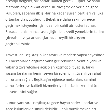
prestijli bölgeler, şık barlar, kaliteli gece kulüpleri ve sahil
restoranlarıyla dikkat çeker. Kuruçeşme’de yer alan gece
kulüpleri, sabahın ilk ışıklarına kadar süren partileri ve lüks
ortamlarıyla popülerdir. Bebek ise daha sakin bir gece
geçirmek isteyenler için ideal bir sahil atmosferi sunar.
Burada deniz manzarası eşliğinde lezzetli yemeklerin tadını
çıkarabilir veya arkadaşlarınızla keyifli bir akşam
geçirebilirsiniz.
Travestiler, Beşiktaş’ın kapsayıcı ve modern yapısı sayesinde
bu mekanlarda özgürce vakit geçirebilirler. Semtin yerli ve
yabancı ziyaretçilere açık olan kozmopolit yapısı, farklı
yaşam tarzlarını benimseyen bireyler için güvenli ve rahat
bir ortam sağlar. Beşiktaş’ın eğlence mekanları, samimi
atmosferleri ve kaliteli hizmetleriyle herkesin kendini özel
hissetmesini sağlar.
Bunun yanı sıra, Beşiktaş’ta gece hayatı sadece barlar ve
gece kulüpleriyle sınırlı değildir. Canlı müzik mekanları,