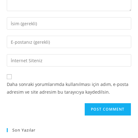
Enter
your
name
Enter
or
your
username
email
Enter
to
address
your
comment
to
website
comment
URL
Daha sonraki yorumlarımda kullanılması için adım, e-posta
(optional)
adresim ve site adresim bu tarayıcıya kaydedilsin.
Son Yazılar