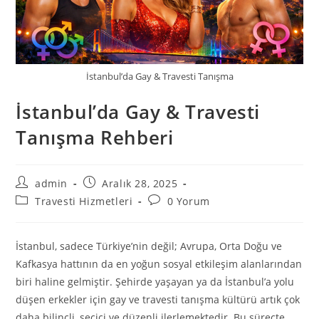
İstanbul’da Gay & Travesti Tanışma
İstanbul’da Gay & Travesti
Tanışma Rehberi
Post
Post
admin
Aralık 28, 2025
author:
published:
Post
Post
Travesti Hizmetleri
0 Yorum
category:
comments:
İstanbul, sadece Türkiye’nin değil; Avrupa, Orta Doğu ve
Kafkasya hattının da en yoğun sosyal etkileşim alanlarından
biri haline gelmiştir. Şehirde yaşayan ya da İstanbul’a yolu
düşen erkekler için gay ve travesti tanışma kültürü artık çok
daha bilinçli, seçici ve düzenli ilerlemektedir. Bu süreçte